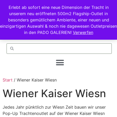
Erlebt ab sofort eine neue Dimension der Tracht in
unserem neu eröffneten 500m2 Flagship-Outlet in
besonders gemütlichem Ambiente, einer neuen und
einzigartigen Auswahl & noch nie dagewesen Outletpreisen
in den PADO GALERIEN!
Verwerfen
Start
/ Wiener Kaiser Wiesn
Wiener Kaiser Wiesn
Jedes Jahr pünktlich zur Wiesn Zeit bauen wir unser
Pop-Up Trachtenoutlet auf der Wiener Kaiser Wiesn